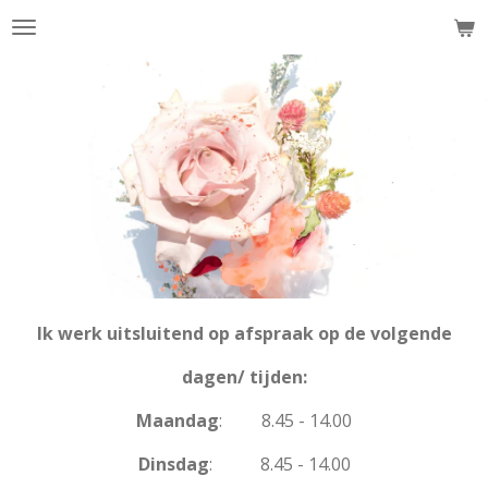
The
Ga
direct
naar
de
hoofdinhoud
Ik werk uitsluitend op afspraak op de volgende
dagen/ tijden:
Maandag
: 8.45 - 14.00
Dinsdag
: 8.45 - 14.00