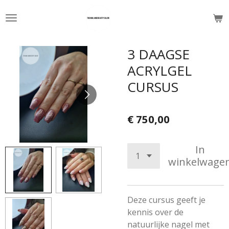
Ga
The
direct
naar
de
3 DAAGSE
hoofdinhoud
ACRYLGEL
CURSUS
€ 750,00
In
winkelwage
Deze cursus geeft je
kennis over de
natuurlijke nagel met