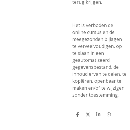
terug krijgen.
Het is verboden de
online cursus en de
meegezonden bijlagen
te verveelvoudigen, op
te slaan in een
geautomatiseerd
gegevensbestand, de
inhoud ervan te delen, te
kopiëren, openbaar te
maken en/of te wijzigen
zonder toestemming.
D
D
S
D
e
e
h
e
l
e
a
l